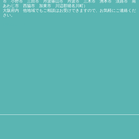
市 小野市 三田市 丹波篠山市 丹波市 三木市 洲本市 淡路市 南
あわじ市 西脇市 加東市 川辺郡猪名川町）
大阪府内 他地域でもご相談はお受けできますので、お気軽にご連絡くだ
さい。
詳細はこちら