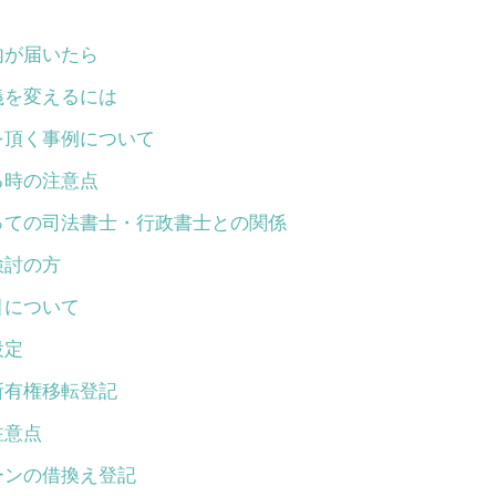
内が届いたら
義を変えるには
を頂く事例について
る時の注意点
っての司法書士・行政書士との関係
検討の方
引について
設定
所有権移転登記
注意点
ーンの借換え登記