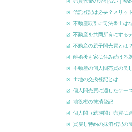
売買代金の分割払い｜契
信託登記は必要？メリッ
不動産取引に司法書士は
不動産を共同所有にする
不動産の親子間売買とは
離婚後も家に住み続ける
不動産の個人間売買の良
土地の交換登記とは
個人間売買に適したケー
地役権の抹消登記
個人間（親族間）売買に
買戻し特約の抹消登記の