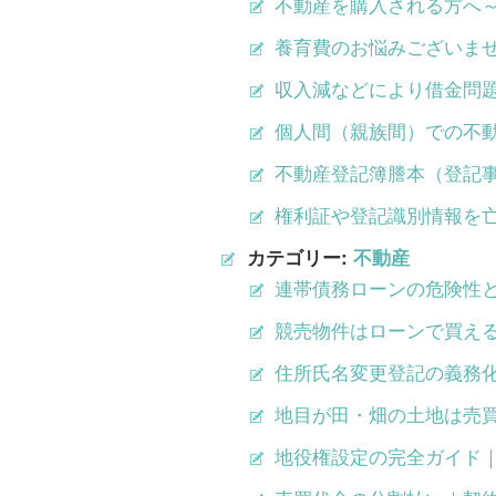
不動産を購入される方へ
養育費のお悩みございま
収入減などにより借金問
個人間（親族間）での不
不動産登記簿謄本（登記
権利証や登記識別情報を
カテゴリー:
不動産
連帯債務ローンの危険性
競売物件はローンで買え
住所氏名変更登記の義務
地目が田・畑の土地は売
地役権設定の完全ガイド