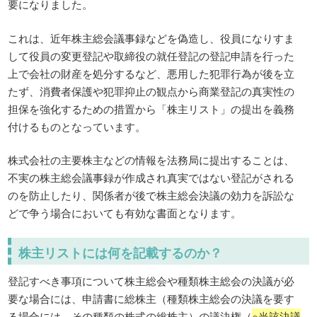
要になりました。
これは、近年株主総会議事録などを偽造し、役員になりすま
して役員の変更登記や取締役の就任登記の登記申請を行った
上で会社の財産を処分するなど、悪用した犯罪行為が後を立
たず、消費者保護や犯罪抑止の観点から商業登記の真実性の
担保を強化するための措置から「株主リスト」の提出を義務
付けるものとなっています。
株式会社の主要株主などの情報を法務局に提出することは、
不実の株主総会議事録が作成され真実ではない登記がされる
のを防止したり、関係者が後で株主総会決議の効力を訴訟な
どで争う場合においても有効な書面となります。
株主リストには何を記載するのか？
登記すべき事項について株主総会や種類株主総会の決議が必
要な場合には、申請書に総株主（種類株主総会の決議を要す
る場合には、その種類の株式の総株主）の議決権（
※当該決議