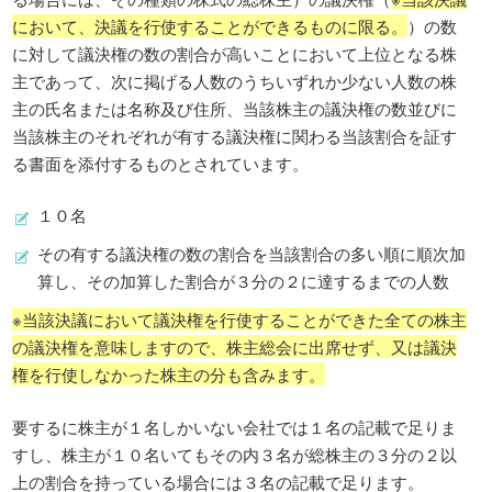
において、決議を行使することができるものに限る。
）の数
に対して議決権の数の割合が高いことにおいて上位となる株
主であって、次に掲げる人数のうちいずれか少ない人数の株
主の氏名または名称及び住所、当該株主の議決権の数並びに
当該株主のそれぞれが有する議決権に関わる当該割合を証す
る書面を添付するものとされています。
１０名
その有する議決権の数の割合を当該割合の多い順に順次加
算し、その加算した割合が３分の２に達するまでの人数
※当該決議において議決権を行使することができた全ての株主
の議決権を意味しますので、株主総会に出席せず、又は議決
権を行使しなかった株主の分も含みます。
要するに株主が１名しかいない会社では１名の記載で足りま
すし、株主が１０名いてもその内３名が総株主の３分の２以
上の割合を持っている場合には３名の記載で足ります。