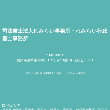
司法書士法人れみらい事務所・れみらい行政
書士事務所
〒661-0012
兵庫県尼崎市南塚口町2丁目19番2号 若松ビル201
Tel: 06​-6423​-9083 / Fax: 06​-6423​-9084
[対応エリア]
兵庫県内全域（尼崎市 西宮市 伊丹市 宝塚市 神戸市東灘区 神戸市