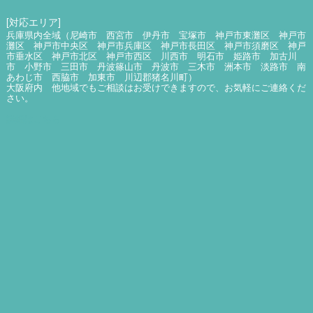
[対応エリア]
兵庫県内全域（尼崎市 西宮市 伊丹市 宝塚市 神戸市東灘区 神戸市
灘区 神戸市中央区 神戸市兵庫区 神戸市長田区 神戸市須磨区 神戸
市垂水区 神戸市北区 神戸市西区 川西市 明石市 姫路市 加古川
市 小野市 三田市 丹波篠山市 丹波市 三木市 洲本市 淡路市 南
あわじ市 西脇市 加東市 川辺郡猪名川町）
大阪府内 他地域でもご相談はお受けできますので、お気軽にご連絡くだ
さい。
詳細はこちら