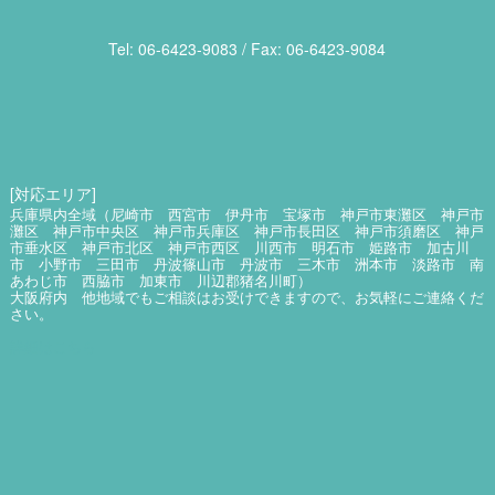
Tel: 06​-6423​-9083 / Fax: 06​-6423​-9084
[対応エリア]
兵庫県内全域（尼崎市 西宮市 伊丹市 宝塚市 神戸市東灘区 神戸市
灘区 神戸市中央区 神戸市兵庫区 神戸市長田区 神戸市須磨区 神戸
市垂水区 神戸市北区 神戸市西区 川西市 明石市 姫路市 加古川
市 小野市 三田市 丹波篠山市 丹波市 三木市 洲本市 淡路市 南
あわじ市 西脇市 加東市 川辺郡猪名川町）
大阪府内 他地域でもご相談はお受けできますので、お気軽にご連絡くだ
さい。
詳細はこちら