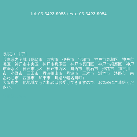
Tel: 06​-6423​-9083 / Fax: 06​-6423​-9084
[対応エリア]
兵庫県内全域（尼崎市 西宮市 伊丹市 宝塚市 神戸市東灘区 神戸市
灘区 神戸市中央区 神戸市兵庫区 神戸市長田区 神戸市須磨区 神戸
市垂水区 神戸市北区 神戸市西区 川西市 明石市 姫路市 加古川
市 小野市 三田市 丹波篠山市 丹波市 三木市 洲本市 淡路市 南
あわじ市 西脇市 加東市 川辺郡猪名川町）
大阪府内 他地域でもご相談はお受けできますので、お気軽にご連絡くだ
さい。
詳細はこちら