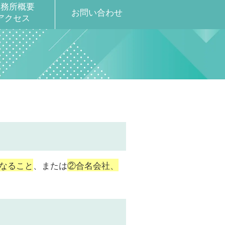
事務所概要
お問い合わせ
アクセス
なること
、または
②合名会社、