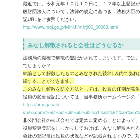
最近では、令和元年１０月１０日に，１２年以上登記
般財団法人について，法律の規定に基づき，法務大臣
記URLをご参照ください。
http://www.moj.go.jp/MINJI/minji06_00083.html
みなし解散されると会社はどうなるか
法務局の職権で解散の登記がされてしまいます。では
でしょうか？
結論として解散したものとみなされた後3年以内であれ
続することができます。
このみなし解散を防ぐ方法としては、役員の任期が発
役員の変更登記については、当事務所ホームページの
https://amagasaki-
shiho.com/%e5%bd%b9%e5%93%a1%e3%81%ae%e5
非公開会社の株式会社では定款に定めることによって、
役員変更登記をしっかりしておけば、みなし解散され
会社の登記簿は役員の状況などが記載されますので、