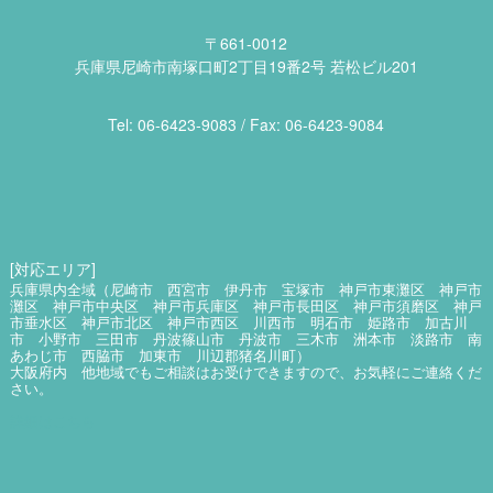
〒661-0012
兵庫県尼崎市南塚口町2丁目19番2号 若松ビル201
Tel: 06​-6423​-9083 / Fax: 06​-6423​-9084
[対応エリア]
兵庫県内全域（尼崎市 西宮市 伊丹市 宝塚市 神戸市東灘区 神戸市
灘区 神戸市中央区 神戸市兵庫区 神戸市長田区 神戸市須磨区 神戸
市垂水区 神戸市北区 神戸市西区 川西市 明石市 姫路市 加古川
市 小野市 三田市 丹波篠山市 丹波市 三木市 洲本市 淡路市 南
あわじ市 西脇市 加東市 川辺郡猪名川町）
大阪府内 他地域でもご相談はお受けできますので、お気軽にご連絡くだ
さい。
詳細はこちら