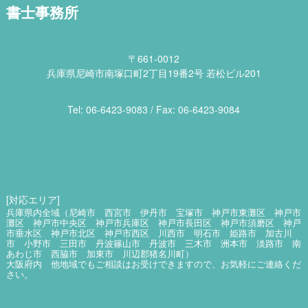
書士事務所
〒661-0012
兵庫県尼崎市南塚口町2丁目19番2号 若松ビル201
Tel: 06​-6423​-9083 / Fax: 06​-6423​-9084
[対応エリア]
兵庫県内全域（尼崎市 西宮市 伊丹市 宝塚市 神戸市東灘区 神戸市
灘区 神戸市中央区 神戸市兵庫区 神戸市長田区 神戸市須磨区 神戸
市垂水区 神戸市北区 神戸市西区 川西市 明石市 姫路市 加古川
市 小野市 三田市 丹波篠山市 丹波市 三木市 洲本市 淡路市 南
あわじ市 西脇市 加東市 川辺郡猪名川町）
大阪府内 他地域でもご相談はお受けできますので、お気軽にご連絡くだ
さい。
詳細はこちら