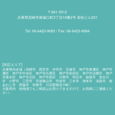
〒661-0012
兵庫県尼崎市南塚口町2丁目19番2号 若松ビル201
Tel: 06​-6423​-9083 / Fax: 06​-6423​-9084
[対応エリア]
兵庫県内全域（尼崎市 西宮市 伊丹市 宝塚市 神戸市東灘区 神戸市
灘区 神戸市中央区 神戸市兵庫区 神戸市長田区 神戸市須磨区 神戸
市垂水区 神戸市北区 神戸市西区 川西市 明石市 姫路市 加古川
市 小野市 三田市 丹波篠山市 丹波市 三木市 洲本市 淡路市 南
あわじ市 西脇市 加東市 川辺郡猪名川町）
大阪府内 他地域でもご相談はお受けできますので、お気軽にご連絡くだ
さい。
詳細はこちら